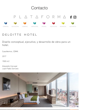
Contacto
D E L O I T T E H O T E L
Diseño conceptual, ejecutivo, y desarrollo de obra para un
hotel.
Cuauhtemoc, CDMX.
2017
1500 m2
Alejandro Carvajal
Juan Pablo Serrano